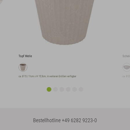
Topf Welle
Schal
ca. Ø 15 / 11cm x H 15,5cm, in weiteren Größen verfügbar
ca. Ø 2
Bestellhotline
+49 6282 9223-0