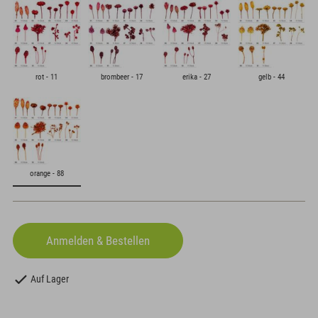
rot - 11
brombeer - 17
erika - 27
gelb - 44
orange - 88
Auf Lager