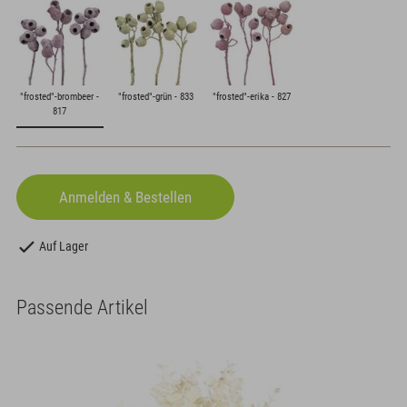
"frosted"-brombeer -
"frosted"-grün - 833
"frosted"-erika - 827
817
Auf Lager
Passende Artikel