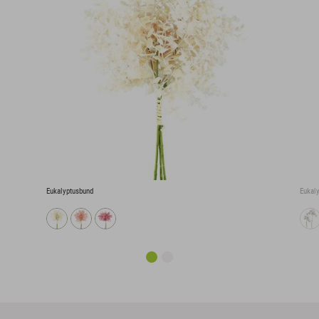
Eukalyptusbund
Eukal