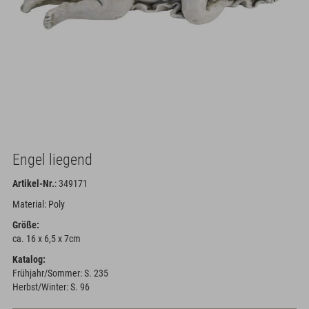
Engel liegend
Artikel-Nr.
: 349171
Material: Poly
Größe:
ca. 16 x 6,5 x 7cm
Katalog:
Frühjahr/Sommer: S. 235
Herbst/Winter: S. 96