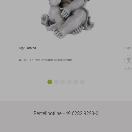
Engel sitzend
Engel
ca. 13 x 11 x H 16cm, , in weiteren Größen verfügbar
ca. 19 
Bestellhotline
+49 6282 9223-0