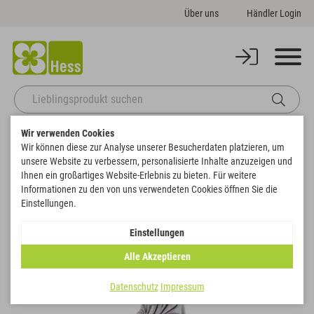
Über uns
Händler Login
Wir verwenden Cookies
Startseite
Themenwelten
Trauer & Gedenken
Wir können diese zur Analyse unserer Besucherdaten platzieren, um
Engel betend mit Rosen mit Stecker
unsere Website zu verbessern, personalisierte Inhalte anzuzeigen und
Zurück zur Artikelübersicht
Ihnen ein großartiges Website-Erlebnis zu bieten. Für weitere
Informationen zu den von uns verwendeten Cookies öffnen Sie die
Einstellungen.
Einstellungen
Alle Akzeptieren
Datenschutz
Impressum