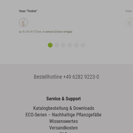
Hase "Punkte"
Huhn 
ca. 9 x 10 x H 17,5 cm, in weiteren Größen verfügbar
Bestellhotline
+49 6282 9223-0
Service & Support
Katalogbestellung & Downloads
ECO-Serien – Nachhaltige Pflanzgefäße
Wissenswertes
Versandkosten