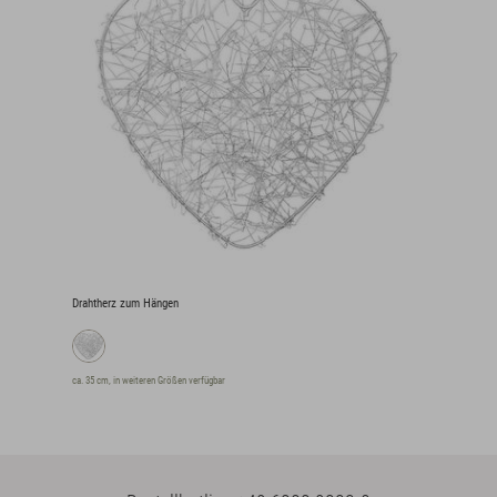
Drahtherz zum Hängen
ca. 35 cm, in weiteren Größen verfügbar