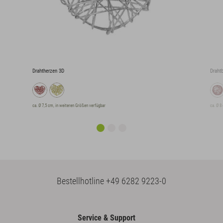
Drahtherzen 3D
Drahtb
ca. Ø 7,5 cm, in weiteren Größen verfügbar
ca. Ø 8
Bestellhotline
+49 6282 9223-0
Service & Support