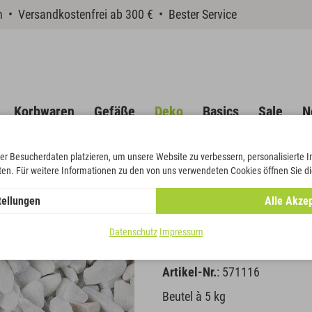
en • Versandkostenfrei ab 300 € • Bester Service
Korbwaren
Gefäße
Deko
Basics
Sale
N
er Besucherdaten platzieren, um unsere Website zu verbessern, personalisierte 
eten. Für weitere Informationen zu den von uns verwendeten Cookies öffnen Sie di
e
tellungen
Alle Akzep
Dekosteine
Datenschutz
Impressum
Artikel-Nr.
: 571116
Beutel à 5 kg