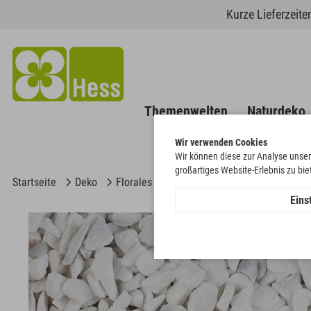
Kurze Lieferzeit
Themenwelten
Naturdeko
Wir verwenden Cookies
Wir können diese zur Analyse unser
großartiges Website-Erlebnis zu bi
Startseite
Deko
Florales
Streuen & Füllen
Dekostein
Eins