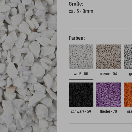
Größe:
ca. 5 - 8mm
Farben:
weiß - 00
creme - 04
g
schwarz - 59
flieder - 70
ora