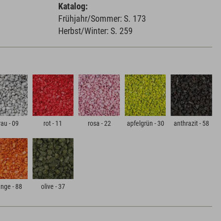
Katalog:
Frühjahr/Sommer: S. 173
Herbst/Winter: S. 259
rau - 09
rot - 11
rosa - 22
apfelgrün - 30
anthrazit - 58
nge - 88
olive - 37