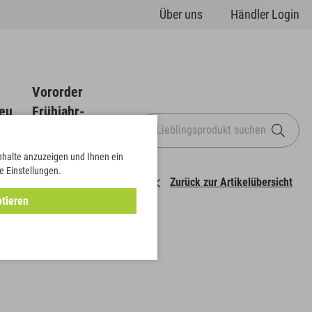
Über uns
Händler Login
Vororder
eu
Frühjahr-
Sommer
Inhalte anzuzeigen und Ihnen ein
e Einstellungen.
Zurück zur Artikelübersicht
tieren
er