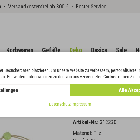
en • Versandkostenfrei ab 300 € • Bester Service
Korbwaren
Gefäße
Deko
Basics
Sale
N
er Besucherdaten platzieren, um unsere Website zu verbessern, personalisierte 
eten. Für weitere Informationen zu den von uns verwendeten Cookies öffnen Sie di
tellungen
Alle Akzep
Blüten Häng
Datenschutz
Impressum
Artikel-Nr.
: 312230
Material: Filz