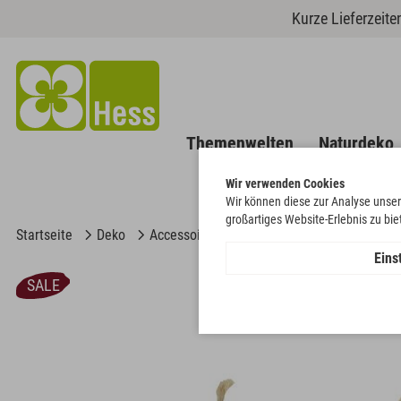
Kurze Lieferzeit
Themenwelten
Naturdeko
Wir verwenden Cookies
Wir können diese zur Analyse unser
großartiges Website-Erlebnis zu bi
Startseite
Deko
Accessoires
Blüten Hänger
Eins
SALE