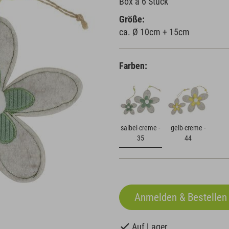
Box à 6 Stück
Größe:
ca. Ø 10cm + 15cm
Farben:
salbei-creme -
gelb-creme -
35
44
Auf Lager