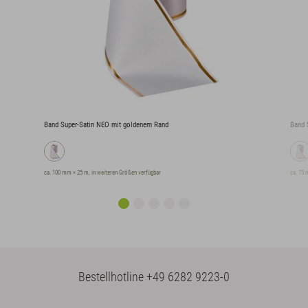
Band Super-Satin NEO mit goldenem Rand
Band 
ca. 100 mm × 25 m, in weiteren Größen verfügbar
ca. 75 
Bestellhotline
+49 6282 9223-0