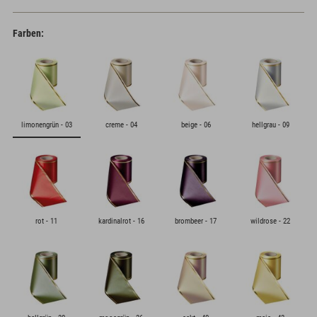
Farben:
limonengrün - 03
creme - 04
beige - 06
hellgrau - 09
rot - 11
kardinalrot - 16
brombeer - 17
wildrose - 22