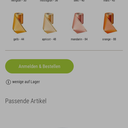
hellgrün - 30
moosgrün - 36
sekt - 40
mais - 43
gelb - 44
apricot - 48
mandarin - 84
orange - 88
wenige auf Lager
Passende Artikel