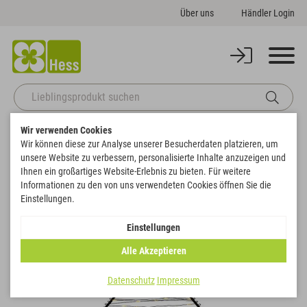
Über uns
Händler Login
Wir verwenden Cookies
Startseite
Themenwelten
Weihnachten & Winter
Wir können diese zur Analyse unserer Besucherdaten platzieren, um
Baum Stecker flach mit 85 LED´s und Timer
unsere Website zu verbessern, personalisierte Inhalte anzuzeigen und
Zurück zur Artikelübersicht
Ihnen ein großartiges Website-Erlebnis zu bieten. Für weitere
Informationen zu den von uns verwendeten Cookies öffnen Sie die
Einstellungen.
NEU
Einstellungen
Alle Akzeptieren
Datenschutz
Impressum