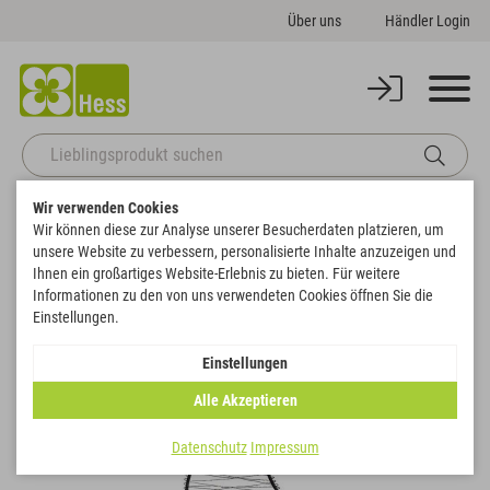
Über uns
Händler Login
Wir verwenden Cookies
Startseite
Themenwelten
Weihnachten & Winter
Wir können diese zur Analyse unserer Besucherdaten platzieren, um
Engel auf Fuß mit 210 LED´s und Timer
unsere Website zu verbessern, personalisierte Inhalte anzuzeigen und
Zurück zur Artikelübersicht
Ihnen ein großartiges Website-Erlebnis zu bieten. Für weitere
Informationen zu den von uns verwendeten Cookies öffnen Sie die
Einstellungen.
NEU
Einstellungen
Alle Akzeptieren
Datenschutz
Impressum