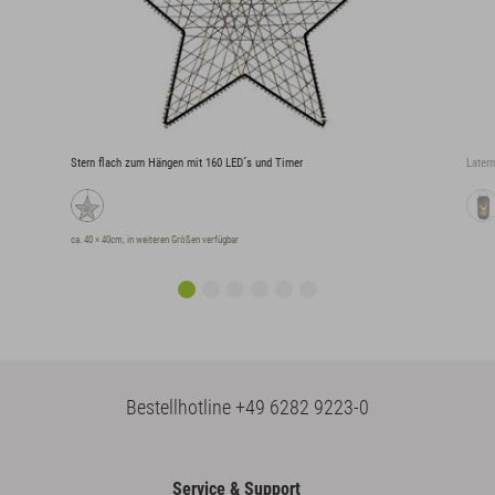
Stern flach zum Hängen mit 160 LED´s und Timer
Later
ca. 40 × 40cm, in weiteren Größen verfügbar
Bestellhotline
+49 6282 9223-0
Service & Support