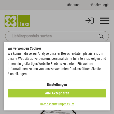
Über uns
Händler Login
Wir verwenden Cookies
Startseite
Themenwelten
Weihnachten & Winter
Wir können diese zur Analyse unserer Besucherdaten platzieren, um
Baum auf Fuß mit 85 LED´s und Timer
unsere Website zu verbessern, personalisierte Inhalte anzuzeigen und
Zurück zur Artikelübersicht
Ihnen ein großartiges Website-Erlebnis zu bieten. Für weitere
Informationen zu den von uns verwendeten Cookies öffnen Sie die
Einstellungen.
NEU
Einstellungen
Alle Akzeptieren
Datenschutz
Impressum