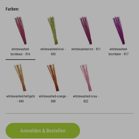
Farben:
whitewashed-
whitewashed-kiwi -
whitewashed-rot - 811
whitewashed-
bordeaux - 816
830
brombeer - 817
whitewashed-hellgelb
whitewashed-orange -
whitewashed-rosa -
- 840
888
822