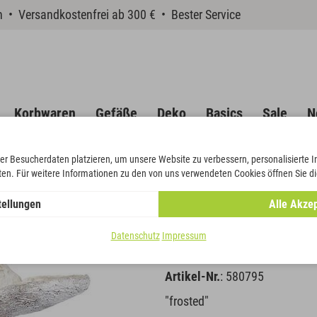
en • Versandkostenfrei ab 300 € • Bester Service
Korbwaren
Gefäße
Deko
Basics
Sale
N
er Besucherdaten platzieren, um unsere Website zu verbessern, personalisierte 
eten. Für weitere Informationen zu den von uns verwendeten Cookies öffnen Sie di
 Stiel
tellungen
Alle Akzep
Badam am St
Datenschutz
Impressum
Artikel-Nr.
: 580795
"frosted"