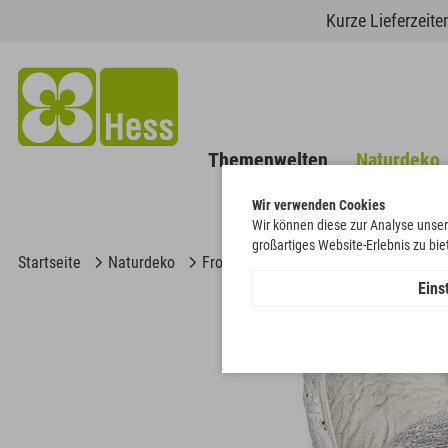
Kurze Lieferzeit
Themenwelten
Naturdeko
Wir verwenden Cookies
Wir können diese zur Analyse unser
großartiges Website-Erlebnis zu bi
Startseite
Naturdeko
Frosted & frosted-farbig
Badam am
Eins