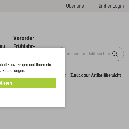
Über uns
Händler Login
Vororder
eu
Frühjahr-
Sommer
Inhalte anzuzeigen und Ihnen ein
e Einstellungen.
Zurück zur Artikelübersicht
tieren
iel