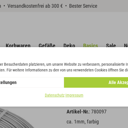
en • Versandkostenfrei ab 300 € • Bester Service
Korbwaren
Gefäße
Deko
Basics
Sale
N
er Besucherdaten platzieren, um unsere Website zu verbessern, personalisierte 
eten. Für weitere Informationen zu den von uns verwendeten Cookies öffnen Sie di
u-Draht
tellungen
Alle Akzep
Alu-Draht
Datenschutz
Impressum
Artikel-Nr.
: 780097
ca. 1mm, farbig