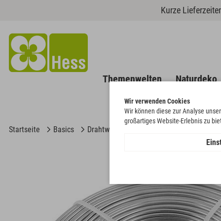
Kurze Lieferzeit
Themenwelten
Naturdeko
Wir verwenden Cookies
Wir können diese zur Analyse unser
großartiges Website-Erlebnis zu bi
Startseite
Basics
Drahtwaren & Perlen
Dekodraht
Al
Eins