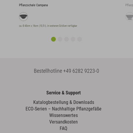
Pflanzschale Campana
Pflan
ca. Ø 40cm x 16cm (10,5 l), in weiteren Größen verfügbar
Bestellhotline
+49 6282 9223-0
Service & Support
Katalogbestellung & Downloads
ECO-Serien – Nachhaltige Pflanzgefäße
Wissenswertes
Versandkosten
FAQ