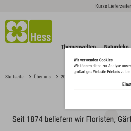
Kurze Lieferzeit
Themenwelten
Naturdeko
Wir verwenden Cookies
Wir können diese zur Analyse unser
großartiges Website-Erlebnis zu bi
Startseite
Über uns
2010/2013
Eins
Seit 1874 beliefern wir Floristen, Gä