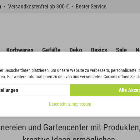
en • Versandkostenfrei ab 300 € • Bester Service
Korbwaren
Gefäße
Deko
Basics
Sale
N
er Besucherdaten platzieren, um unsere Website zu verbessern, personalisierte 
eten. Für weitere Informationen zu den von uns verwendeten Cookies öffnen Sie di
tellungen
Alle Akzep
Mehr als ein Großhandel
Datenschutz
Impressum
rtnereien und Gartencenter mit Produkten,
kreative Ideen ermöglichen.