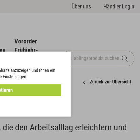
Über uns
Händler Login
Vororder
eu
Frühjahr-
Sommer
Inhalte anzuzeigen und Ihnen ein
e Einstellungen.
Zurück zur Übersicht
tieren
.
 die den Arbeitsalltag erleichtern und