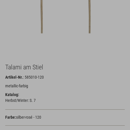
Talami am Stiel
Artikel-Nr.
: 585010-120
metallic-farbig
Katalog:
Herbst/Winter: S. 7
Farbe:
silber-rosé - 120