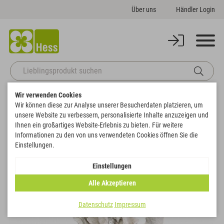
Über uns
Händler Login
Wir verwenden Cookies
Startseite
Naturdeko
Frosted & frosted-farbig
Wir können diese zur Analyse unserer Besucherdaten platzieren, um
Strelizienblatt kurz, ohne Stiel
unsere Website zu verbessern, personalisierte Inhalte anzuzeigen und
Zurück zur Artikelübersicht
Ihnen ein großartiges Website-Erlebnis zu bieten. Für weitere
Informationen zu den von uns verwendeten Cookies öffnen Sie die
Einstellungen.
NEU
Einstellungen
Alle Akzeptieren
Datenschutz
Impressum