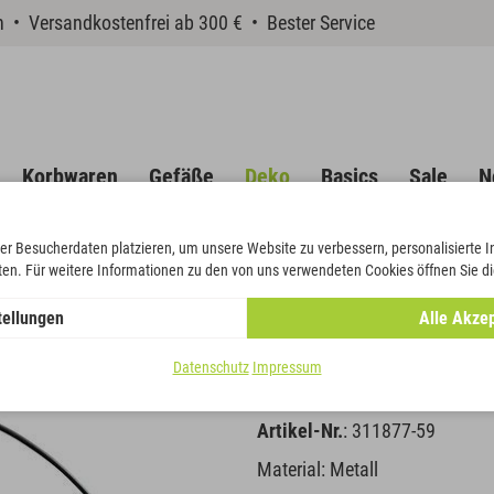
en • Versandkostenfrei ab 300 € • Bester Service
Korbwaren
Gefäße
Deko
Basics
Sale
N
er Besucherdaten platzieren, um unsere Website zu verbessern, personalisierte 
eten. Für weitere Informationen zu den von uns verwendeten Cookies öffnen Sie di
tellungen
Alle Akzep
Ring auf Fu
Datenschutz
Impressum
Artikel-Nr.
: 311877-59
Material: Metall