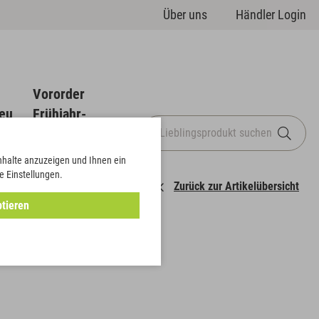
Über uns
Händler Login
Vororder
eu
Frühjahr-
Sommer
Inhalte anzuzeigen und Ihnen ein
e Einstellungen.
Zurück zur Artikelübersicht
tieren
ß