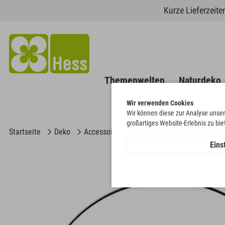
Kurze Lieferzeit
Themenwelten
Naturdeko
Wir verwenden Cookies
Wir können diese zur Analyse unser
großartiges Website-Erlebnis zu bi
Startseite
Deko
Accessoires
Ring auf Fuß
Eins