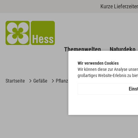
Kurze Lieferzeit
Themenwelten
Naturdeko
Wir verwenden Cookies
Wir können diese zur Analyse unser
großartiges Website-Erlebnis zu bi
Startseite
Gefäße
Pflanzschalen
Pflanzschale Campana
Eins