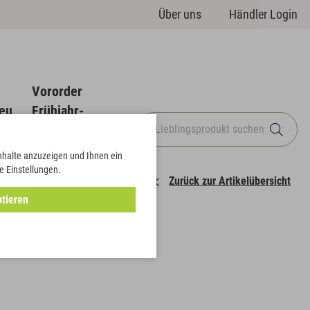
Über uns
Händler Login
Vororder
eu
Frühjahr-
Sommer
Inhalte anzuzeigen und Ihnen ein
e Einstellungen.
Zurück zur Artikelübersicht
tieren
le Campana