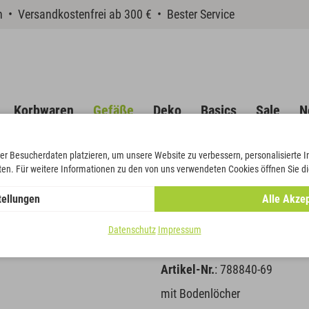
en • Versandkostenfrei ab 300 € • Bester Service
Korbwaren
Gefäße
Deko
Basics
Sale
N
er Besucherdaten platzieren, um unsere Website zu verbessern, personalisierte 
eten. Für weitere Informationen zu den von uns verwendeten Cookies öffnen Sie di
tellungen
Alle Akzep
Pflanzscha
Datenschutz
Impressum
Artikel-Nr.
: 788840-69
mit Bodenlöcher