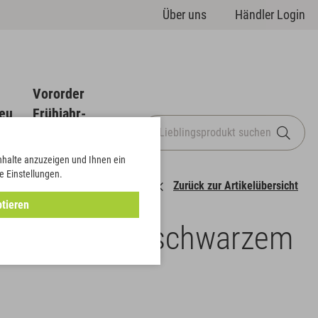
Über uns
Händler Login
Vororder
eu
Frühjahr-
Sommer
Inhalte anzuzeigen und Ihnen ein
e Einstellungen.
Zurück zur Artikelübersicht
tieren
gs-Moiré mit schwarzem