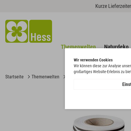
Kurze Lieferzeit
Themenwelten
Naturdeko
Wir verwenden Cookies
Wir können diese zur Analyse unser
großartiges Website-Erlebnis zu bi
Startseite
Themenwelten
Trauer & Gedenken
Band Verz
Eins