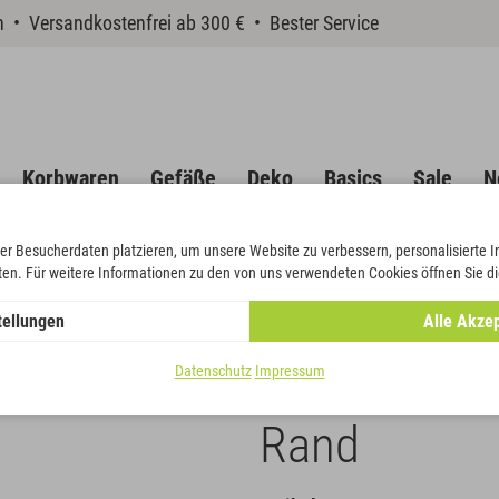
en • Versandkostenfrei ab 300 € • Bester Service
Korbwaren
Gefäße
Deko
Basics
Sale
N
er Besucherdaten platzieren, um unsere Website zu verbessern, personalisierte 
eten. Für weitere Informationen zu den von uns verwendeten Cookies öffnen Sie di
ugs-Moiré mit schwarzem Rand
tellungen
Alle Akzep
Band Verzu
Datenschutz
Impressum
Rand