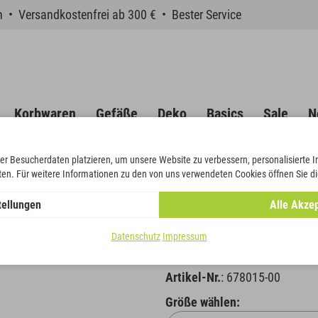
en • Versandkostenfrei ab 300 € • Bester Service
Korbwaren
Gefäße
Deko
Basics
Sale
N
er Besucherdaten platzieren, um unsere Website zu verbessern, personalisierte 
eten. Für weitere Informationen zu den von uns verwendeten Cookies öffnen Sie di
r-Satin NEO uni
tellungen
Alle Akzep
Band Super-
Datenschutz
Impressum
Artikel-Nr.
: 678015-00
Größe wählen: