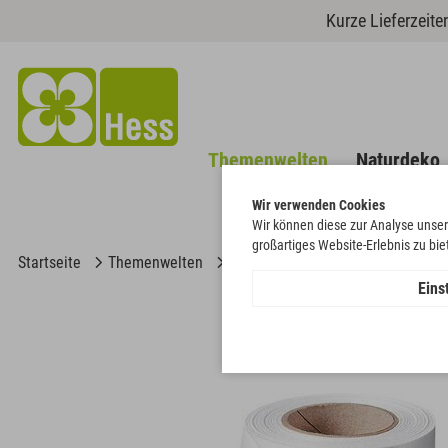
Kurze Lieferzeit
Themenwelten
Naturdeko
Wir verwenden Cookies
Wir können diese zur Analyse unser
großartiges Website-Erlebnis zu bi
Startseite
Themenwelten
Trauer & Gedenken
Band Supe
Eins