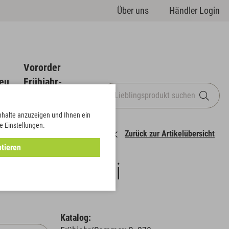
Über uns
Händler Login
Vororder
eu
Frühjahr-
Sommer
Inhalte anzuzeigen und Ihnen ein
e Einstellungen.
Zurück zur Artikelübersicht
tieren
Satin NEO uni
Katalog: